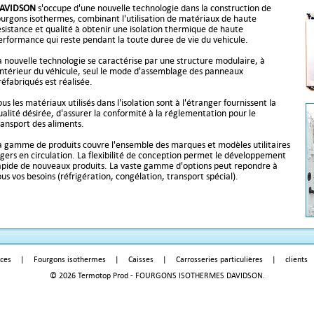
AVIDSON
s'occupe d'une nouvelle technologie dans la construction de
ourgons isothermes, combinant l'utilisation de matériaux de haute
ésistance et qualité à obtenir une isolation thermique de haute
erformance qui reste pendant la toute duree de vie du vehicule.
a nouvelle technologie se caractérise par une structure modulaire, à
'intérieur du véhicule, seul le mode d'assemblage des panneaux
réfabriqués est réalisée.
us les matériaux utilisés dans l'isolation sont à l'étranger fournissent la
ualité désirée, d'assurer la conformité à la réglementation pour le
ransport des aliments.
a gamme de produits couvre l'ensemble des marques et modèles utilitaires
égers en circulation. La flexibilité de conception permet le développement
apide de nouveaux produits. La vaste gamme d'options peut repondre à
ous vos besoins (réfrigération, congélation, transport spécial).
ices
|
Fourgons isothermes
|
Caisses
|
Carrosseries particulières
|
clients
© 2026 Termotop Prod - FOURGONS ISOTHERMES DAVIDSON.