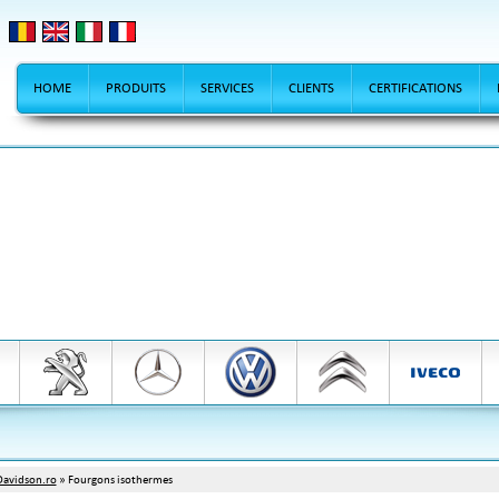
HOME
PRODUITS
SERVICES
CLIENTS
CERTIFICATIONS
Davidson.ro
» Fourgons isothermes