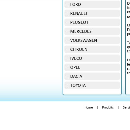
D
FORD
f
r
RENAULT
p
PEUGEOT
L
l
MERCEDES
p
VOLKSWAGEN
To
q
CITROEN
t
IVECO
L
l
OPEL
r
t
DACIA
TOYOTA
Home
|
Produits
|
Serv